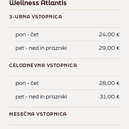
Wellness Atlantis
We
3-URNA VSTOPNICA
3-
pon - čet
24,00 €
p
pet - ned in prazniki
29,00 €
p
CELODNEVNA VSTOPNICA
CE
pon - čet
28,00 €
p
pet - ned in prazniki
31,00 €
p
MESEČNA VSTOPNICA
ME