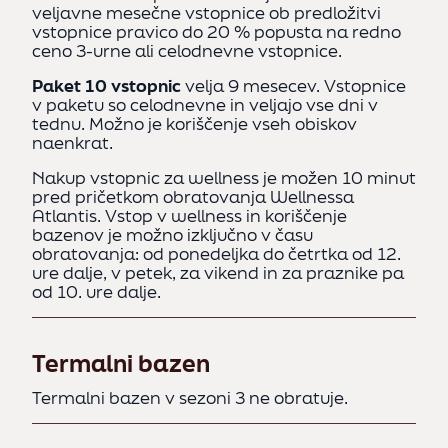
p
veljavne mesečne vstopnice ob predložitvi
N
vstopnice pravico do 20 % popusta na redno
ceno 3-urne ali celodnevne vstopnice.
Paket 10 vstopnic
velja 9 mesecev. Vstopnice
Mes
v paketu so celodnevne in veljajo vse dni v
nak
tednu. Možno je koriščenje vseh obiskov
pre
naenkrat.
imet
z v
Nakup vstopnic za wellness je možen 10 minut
Zlo
pred pričetkom obratovanja Wellnessa
in 
Atlantis. Vstop v wellness in koriščenje
upo
bazenov je možno izključno v času
urn
obratovanja: od ponedeljka do četrtka od 12.
ure dalje, v petek, za vikend in za praznike pa
Pak
od 10. ure dalje.
v p
ted
nae
Termalni bazen
Termalni bazen v sezoni 3 ne obratuje.
Te