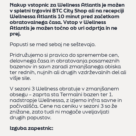
Nakup vstopnic za Wellness Atlantis je možen
v spletni trgovini BTC City Shop ali na recepciji
Wellnessa Atlantis 10 minut pred začetkom
obratovalnega časa. Vstop v Wellness
Atlantis je možen točno ob uri odprtja in ne
prej.
Popusti se med seboj ne seštevajo.
Pridružujemo si pravico do spremembe cen,
delovnega časa in obratovanja posameznih
bazenov in savn zaradi zmanjšanega obiska
ter rednih, nujnih ali drugih vzdrževalnih del ali
višje sile.
V sezoni 3 Wellness obratuje v zmanjšanem
obsegu – zaprta sta Termalni bazen ter 1.
nadstropje Wellnessa, z izjemo infra savne in
počivališča. Cene na ceniku v sezoni 3 so že
znižane, zato tudi ni mogoče uveljavljati
drugih popustov.
Izguba zapestnic: