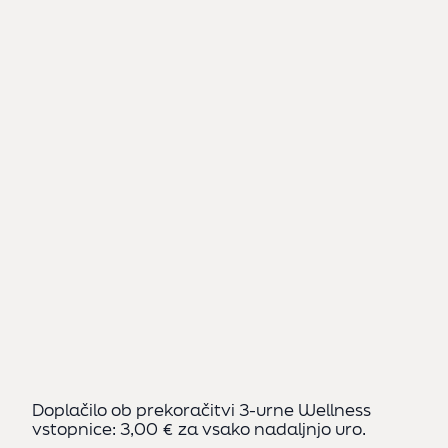
VI
DO
WE
p
p
Ob 
žen
pra
Doplačilo ob prekoračitvi 3-urne Wellness
vstopnice: 3,00 € za vsako nadaljnjo uro.