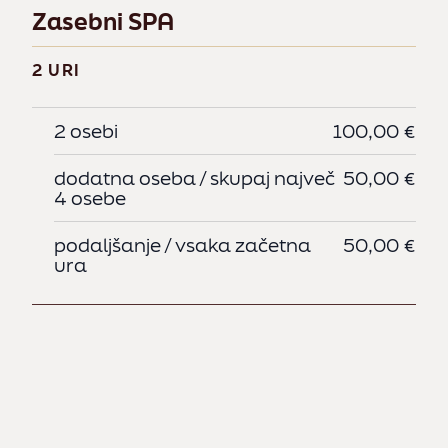
3-
Zasebni SPA
Odr
2 URI
p
2 osebi
100,00 €
p
dodatna oseba / skupaj največ
50,00 €
4 osebe
Dija
podaljšanje / vsaka začetna
50,00 €
p
ura
p
Otr
p