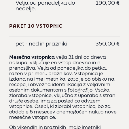
Velja od ponedeljka do
190,00 €
V
nedelje.
PA
PAKET 10 VSTOPNIC
p
pet - ned in prazniki
350,00 €
CE
Mesečna vstopnica
velja 31 dni od dneva
PO
nakupa, vključuje en vstop dnevno in ni
prenosljiva. Velja od ponedeljka do petka,
razen v primeru praznikov. Vstopnica je
p
izdana na ime imetnika, zato je ob obisku na
recepciji obvezna identifikacija z veljavnim
osebnim dokumentom s fotografijo. Vsaka
zloraba vstopnice, vključno z uporabo s strani
OB
druge osebe, ima za posledico odvzem
vstopnice. Osebi, ki zlorabi vstopnico, bo za
obdobje 6 mesecev onemogočen nakup nove
mesečne vstopnice.
W
p
Ob vikendih in praznikih imajo imetniki